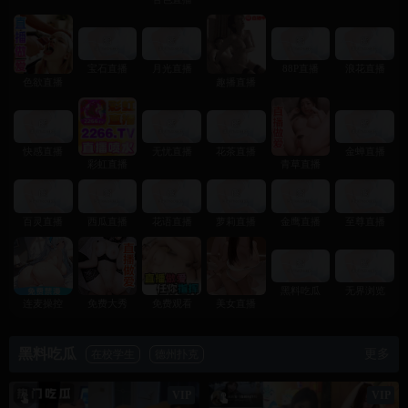
8.0
综艺
恋爱 / 2020
你的名字。
再见爱人
8.4
8.8
动漫
综艺
奇幻·爱情 / 2016
情感 / 2021
秒速五厘米
8.6
动漫
爱情·文艺 / 2007
言叶之庭