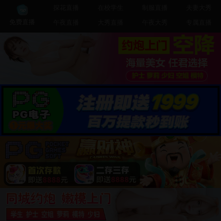
胭脂扣
8.5
电影
爱情 / 1988
乱世佳人
9.3
电影
爱情 / 1939
春光乍泄
8.8
电影
爱情 / 1997
花样年华
爱乐之城
8.7
8.4
电影
电影
爱情 / 2000
爱情 / 2016
蓝色情人节
8.0
电影
爱情 / 2010