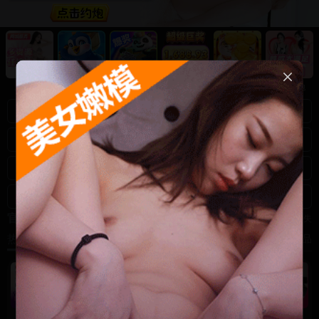
革命之路
四重奏
8.1
8.6
电影
剧集
爱情 / 2008
音乐 / 2017
请以你的名字呼唤我
8.8
电影
爱情 / 2017
伦敦生活
8.9
剧集
生活 / 2016