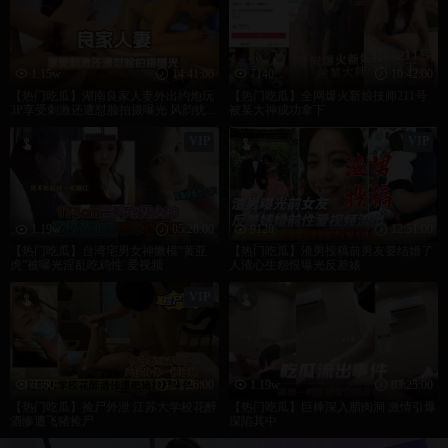
8.5
动漫
爱情·清新 / 2013
萤火之森
天气之子
8.8
8.2
动漫
动漫
奇幻·治愈 / 2011
奇幻·爱情 / 2019
橙路
8.3
漫画
爱情·青春 / 1984
蜂蜜与四叶草